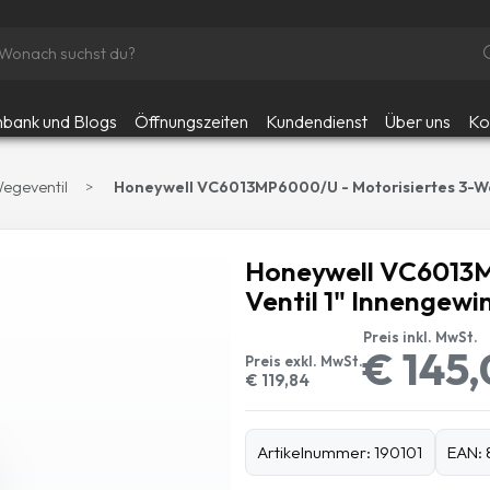
bank und Blogs
Öffnungszeiten
Kundendienst
Über uns
Ko
egeventil
Honeywell VC6013MP6000/U - Motorisiertes 3-Weg
Honeywell VC6013M
Ventil 1" Innengewi
Preis inkl. MwSt.
€ 145
Preis exkl. MwSt.
€ 119,84
Artikelnummer: 190101
EAN: 