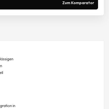
Zum Komparator
lässigen
rn
ll
gration in