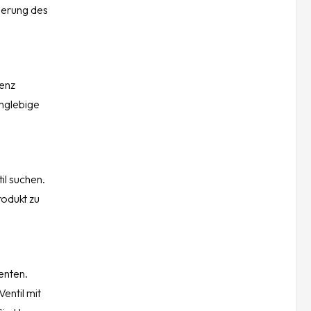
uerung des
ienz
anglebige
il suchen.
rodukt zu
enten.
entil mit