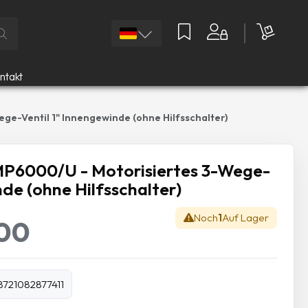
ntakt
e-Ventil 1" Innengewinde (ohne Hilfsschalter)
P6000/U - Motorisiertes 3-Wege-
nde (ohne Hilfsschalter)
Noch
1
Auf Lager
,00
8721082877411