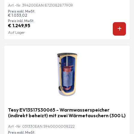
Art.-Nr. 394200
EAN 8721082877909
Preis exkl. MwSt.
€ 1.033,02
Preis inkl. MwSt.
€ 1.249,95
Auf Lager
Tesy EV13S17S30065 - Warmwasserspeicher
(indirekt beheizt) mit zwei Wärmetauschern (300 L)
Art.-Nr. 031330
EAN 5940000008222
Preis exkl. MwSt.