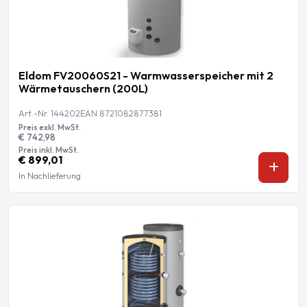
Eldom FV20060S21 - Warmwasserspeicher mit 2
Wärmetauschern (200L)
Art.-Nr. 144202
EAN 8721082877381
Preis exkl. MwSt.
€ 742,98
Preis inkl. MwSt.
€ 899,01
In Nachlieferung