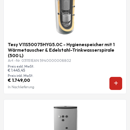
Tesy V11S50075HYG5.0C - Hygienespeicher mit 1
Wärmetauscher & Edelstahl-Trinkwasserspirale
(500 L)
Art.-Nr. 031151
EAN 5940000008802
Preis exkl. MwSt.
€ 1.445,45
Preis inkl. MwSt.
€ 1.749,00
In Nachlieferung