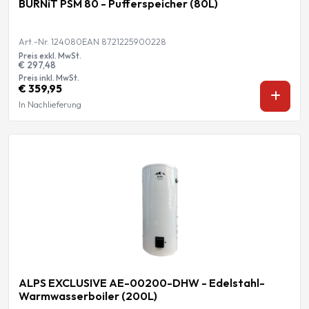
BURNiT PSM 80 - Pufferspeicher (80L)
Art.-Nr. 124080
EAN 8721225900228
Preis exkl. MwSt.
€ 297,48
Preis inkl. MwSt.
€ 359,95
In Nachlieferung
ALPS EXCLUSIVE AE-00200-DHW - Edelstahl-
Warmwasserboiler (200L)