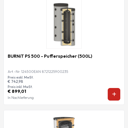
BURNiT PS 500 - Pufferspeicher (500L)
Art.-Nr. 124500
EAN 8721225900235
Preis exkl. MwSt.
€ 742,98
Preis inkl. MwSt.
€ 899,01
In Nachlieferung