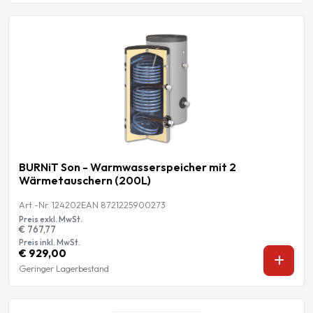
BURNiT Son - Warmwasserspeicher mit 2
Wärmetauschern (200L)
Art.-Nr. 124202
EAN 8721225900273
Preis exkl. MwSt.
€ 767,77
Preis inkl. MwSt.
€ 929,00
Geringer Lagerbestand