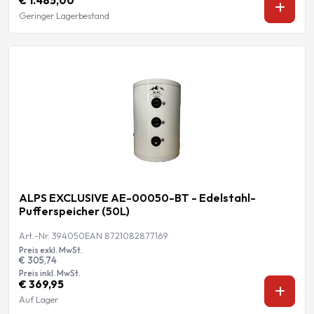
€ 1.485,00
Geringer Lagerbestand
ALPS EXCLUSIVE AE-00050-BT - Edelstahl-
Pufferspeicher (50L)
Art.-Nr. 394050
EAN 8721082877169
Preis exkl. MwSt.
€ 305,74
Preis inkl. MwSt.
€ 369,95
Auf Lager