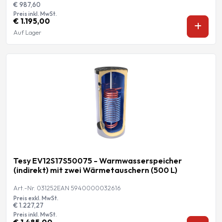
€ 987,60
Preis inkl. MwSt.
€ 1.195,00
Auf Lager
Tesy EV12S17S50075 - Warmwasserspeicher
(indirekt) mit zwei Wärmetauschern (500 L)
Art.-Nr. 031252
EAN 5940000032616
Preis exkl. MwSt.
€ 1.227,27
Preis inkl. MwSt.